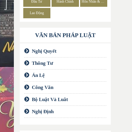
Đầu Tư
Hành Chính
Hôn Nhân & Gia Đình
Lao Động
VĂN BẢN PHÁP LUẬT
Nghị Quyết
Thông Tư
Án Lệ
Công Văn
Bộ Luật Và Luât
Nghị Định