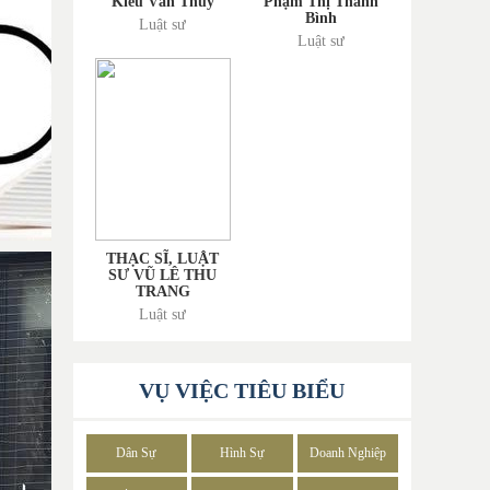
Kiều Văn Thùy
Phạm Thị Thanh
Bình
Luật sư
Luật sư
THẠC SĨ, LUẬT
SƯ VŨ LÊ THU
TRANG
Luật sư
VỤ VIỆC TIÊU BIỂU
Dân Sự
Hình Sự
Doanh Nghiệp