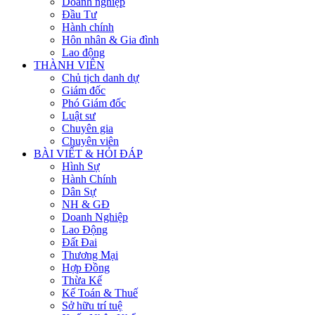
Doanh nghiệp
Đầu Tư
Hành chính
Hôn nhân & Gia đình
Lao động
THÀNH VIÊN
Chủ tịch danh dự
Giám đốc
Phó Giám đốc
Luật sư
Chuyên gia
Chuyên viên
BÀI VIẾT & HỎI ĐÁP
Hình Sự
Hành Chính
Dân Sự
NH & GĐ
Doanh Nghiệp
Lao Động
Đất Đai
Thương Mại
Hợp Đồng
Thừa Kế
Kế Toán & Thuế
Sở hữu trí tuệ