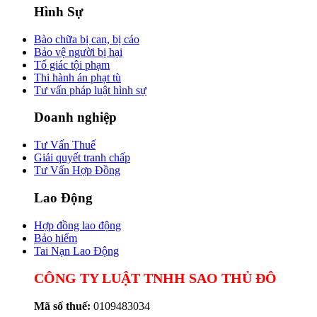
Hình Sự
Bào chữa bị can, bị cáo
Bảo vệ người bị hại
Tố giác tội phạm
Thi hành án phạt tù
Tư vấn pháp luật hình sự
Doanh nghiệp
Tư Vấn Thuế
Giải quyết tranh chấp
Tư Vấn Hợp Đồng
Lao Động
Hợp đồng lao động
Bảo hiểm
Tai Nạn Lao Động
CÔNG TY LUẬT TNHH SAO THỦ ĐÔ
Mã số thuế:
0109483034