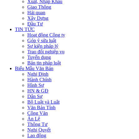
Xuất, Nhập Khẩu
Giao Thông
Hải quan
Xây Dựng
Đầu Tư
TIN TỨC
Hoạt động Công ty
Góp ý sửa luật
Sự kiện pháp lý
Trao đổi nghiệp vụ
Tuyển dụng
Bản tin pháp luật
Biểu Mẫu Văn Bản
Nghị Định
Hành Chính
Hình Sự
HN & GĐ
Dân Sự
Bộ Luật và Luât
Văn Bản Tỉnh
Công Văn
Án Lệ
Thông Tư
Nghị Quyết
Lao động