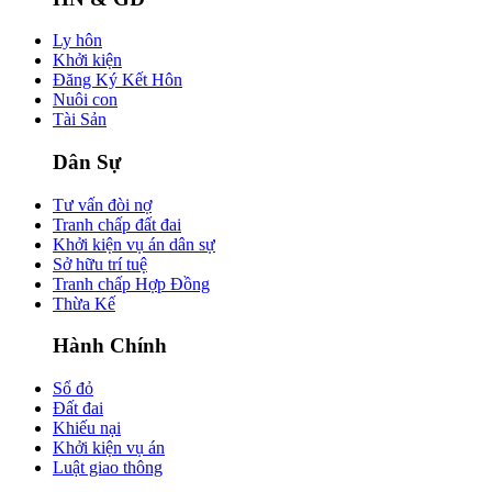
Ly hôn
Khởi kiện
Đăng Ký Kết Hôn
Nuôi con
Tài Sản
Dân Sự
Tư vấn đòi nợ
Tranh chấp đất đai
Khởi kiện vụ án dân sự
Sở hữu trí tuệ
Tranh chấp Hợp Đồng
Thừa Kế
Hành Chính
Sổ đỏ
Đất đai
Khiếu nại
Khởi kiện vụ án
Luật giao thông