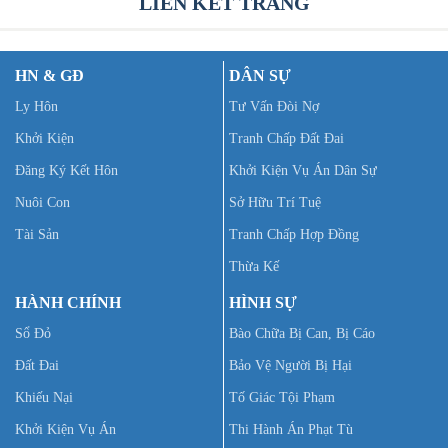
LIÊN KẾT TRANG
HN & GĐ
DÂN SỰ
Ly Hôn
Tư Vấn Đòi Nợ
Khởi Kiện
Tranh Chấp Đất Đai
Đăng Ký Kết Hôn
Khởi Kiện Vụ Án Dân Sự
Nuôi Con
Sở Hữu Trí Tuệ
Tài Sản
Tranh Chấp Hợp Đồng
Thừa Kế
HÀNH CHÍNH
HÌNH SỰ
Sổ Đỏ
Bào Chữa Bị Can, Bị Cáo
Đất Đai
Bảo Vệ Người Bị Hại
Khiếu Nại
Tố Giác Tội Phạm
Khởi Kiện Vụ Án
Thi Hành Án Phạt Tù