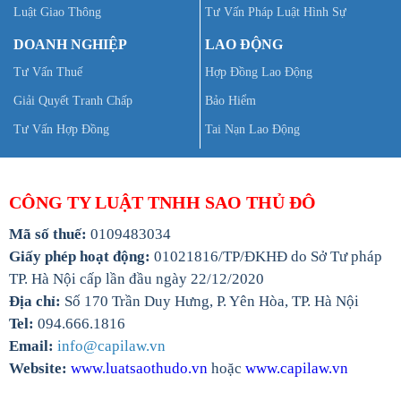
Luật Giao Thông
Tư Vấn Pháp Luật Hình Sự
DOANH NGHIỆP
LAO ĐỘNG
Tư Vấn Thuế
Hợp Đồng Lao Động
Giải Quyết Tranh Chấp
Bảo Hiểm
Tư Vấn Hợp Đồng
Tai Nạn Lao Động
CÔNG TY LUẬT TNHH SAO THỦ ĐÔ
Mã số thuế:
0109483034
Giấy phép hoạt động:
01021816/TP/ĐKHĐ do Sở Tư pháp
TP. Hà Nội cấp lần đầu ngày 22/12/2020
Địa chỉ:
Số 170 Trần Duy Hưng, P. Yên Hòa, TP. Hà Nội
Tel:
094.666.1816
Email:
info@capilaw.vn
Website:
www.luatsaothudo.vn
hoặc
www.capilaw.vn