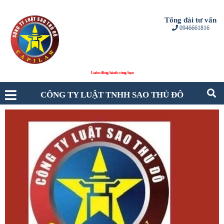
Tổng đài tư vấn
0946661816
Luôn đồng hành cùng bạn
CÔNG TY LUẬT TNHH SAO THỦ ĐÔ