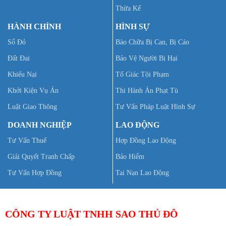
Thừa Kế
HÀNH CHÍNH
HÌNH SỰ
Sổ Đỏ
Bào Chữa Bị Can, Bị Cáo
Đất Đai
Bảo Vệ Người Bị Hại
Khiếu Nại
Tố Giác Tội Phạm
Khởi Kiện Vụ Án
Thi Hành Án Phạt Tù
Luật Giao Thông
Tư Vấn Pháp Luật Hình Sự
DOANH NGHIỆP
LAO ĐỘNG
Tư Vấn Thuế
Hợp Đồng Lao Động
Giải Quyết Tranh Chấp
Bảo Hiểm
Tư Vấn Hợp Đồng
Tai Nạn Lao Động
CÔNG TY LUẬT TNHH SAO THỦ ĐÔ