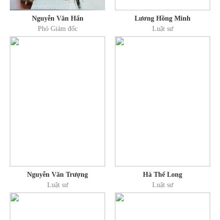
doanh, thay đổi đăng ký kinh doanh, xin giấy phép về lao động, đầu
Nguyễn Văn Hẩn
Lương Hồng Minh
tư có yếu tố nước ngoài
Phó Giám đốc
Luật sư
- Tư vấn, hỗ trợ các dịch vụ về công chứng, chứng thực, dịch
thuật;
- Soạn thảo hợp đồng, di chúc, đại diện ngoài tố tụng (tòa án)
cho cá nhân, tổ chức.
- Hỗ trợ cá nhân, doanh nghiệp thương lượng các điều khoản
trong hợp đồng dân sự, kinh doanh thương mại…
THÀNH TÍCH ĐẠT ĐƯỢC
- Giải quyết thành công hơn 150 vụ án hình sự, dân sự, kinh
doanh thương mại.
Nguyễn Văn Trượng
Hà Thế Long
- Tham gia thương lượng, hòa giải thành hơn 100 vụ việc liên
Luật sư
Luật sư
quan đến tranh chấp hôn nhân, gia đình, hợp đồng, lao động, nhà
đất.