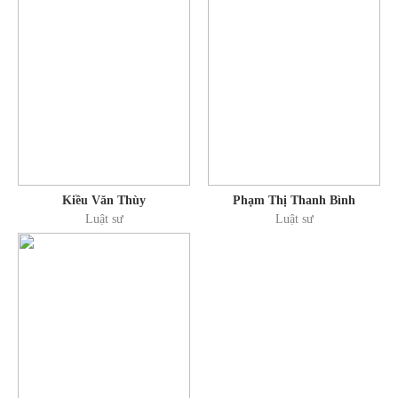
- Tham gia tư vấn hàng trăm vụ việc ở các lĩnh vực khác.
Kiều Văn Thùy
Phạm Thị Thanh Bình
Luật sư
Luật sư