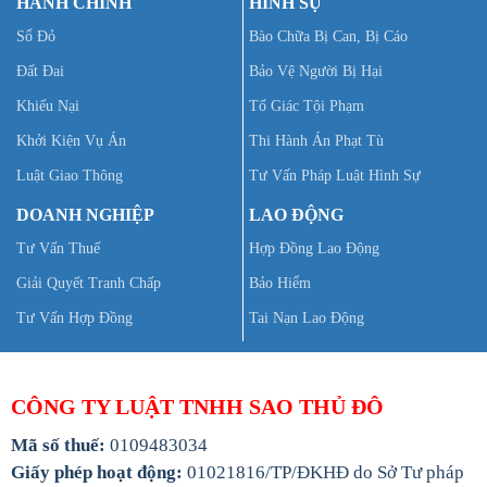
HÀNH CHÍNH
HÌNH SỰ
Sổ Đỏ
Bào Chữa Bị Can, Bị Cáo
Đất Đai
Bảo Vệ Người Bị Hại
Khiếu Nại
Tố Giác Tội Phạm
Khởi Kiện Vụ Án
Thi Hành Án Phạt Tù
Luật Giao Thông
Tư Vấn Pháp Luật Hình Sự
DOANH NGHIỆP
LAO ĐỘNG
Tư Vấn Thuế
Hợp Đồng Lao Động
Giải Quyết Tranh Chấp
Bảo Hiểm
Tư Vấn Hợp Đồng
Tai Nạn Lao Động
CÔNG TY LUẬT TNHH SAO THỦ ĐÔ
Mã số thuế:
0109483034
Giấy phép hoạt động:
01021816/TP/ĐKHĐ do Sở Tư pháp