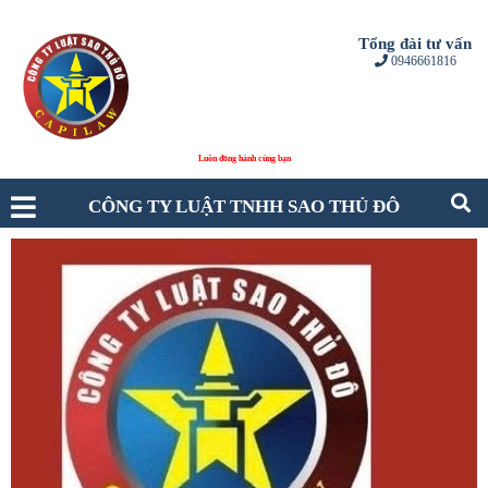
Tổng đài tư vấn
0946661816
Luôn đồng hành cùng bạn
CÔNG TY LUẬT TNHH SAO THỦ ĐÔ