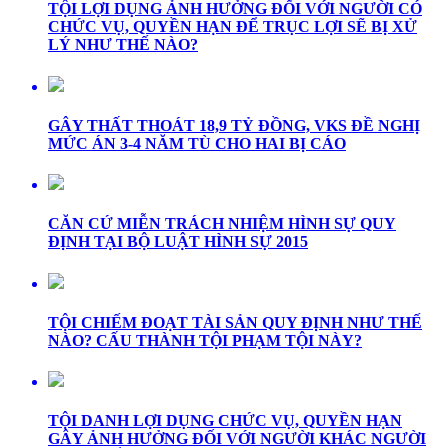
TỘI LỢI DỤNG ẢNH HƯỞNG ĐỐI VỚI NGƯỜI CÓ
CHỨC VỤ, QUYỀN HẠN ĐỂ TRỤC LỢI SẼ BỊ XỬ
LÝ NHƯ THẾ NÀO?
GÂY THẤT THOÁT 18,9 TỶ ĐỒNG, VKS ĐỀ NGHỊ
MỨC ÁN 3-4 NĂM TÙ CHO HAI BỊ CÁO
CĂN CỨ MIỄN TRÁCH NHIỆM HÌNH SỰ QUY
ĐỊNH TẠI BỘ LUẬT HÌNH SỰ 2015
TỘI CHIẾM ĐOẠT TÀI SẢN QUY ĐỊNH NHƯ THẾ
NÀO? CẤU THÀNH TỘI PHẠM TỘI NÀY?
TỘI DANH LỢI DỤNG CHỨC VỤ, QUYỀN HẠN
GÂY ẢNH HƯỞNG ĐỐI VỚI NGƯỜI KHÁC NGƯỜI