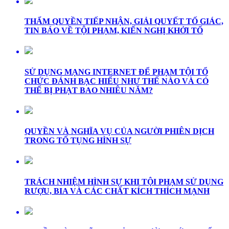
THẨM QUYỀN TIẾP NHẬN, GIẢI QUYẾT TỐ GIÁC,
TIN BÁO VỀ TỘI PHẠM, KIẾN NGHỊ KHỞI TỐ
SỬ DỤNG MẠNG INTERNET ĐỂ PHẠM TỘI TỔ
CHỨC ĐÁNH BẠC HIỂU NHƯ THẾ NÀO VÀ CÓ
THỂ BỊ PHẠT BAO NHIÊU NĂM?
QUYỀN VÀ NGHĨA VỤ CỦA NGƯỜI PHIÊN DỊCH
TRONG TỐ TỤNG HÌNH SỰ
TRÁCH NHIỆM HÌNH SỰ KHI TỘI PHẠM SỬ DỤNG
RƯỢU, BIA VÀ CÁC CHẤT KÍCH THÍCH MẠNH