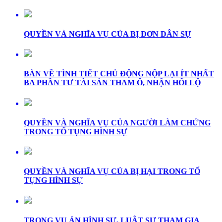
QUYỀN VÀ NGHĨA VỤ CỦA BỊ ĐƠN DÂN SỰ
BÀN VỀ TÌNH TIẾT CHỦ ĐỘNG NỘP LẠI ÍT NHẤT
BA PHẦN TƯ TÀI SẢN THAM Ô, NHẬN HỐI LỘ
QUYỀN VÀ NGHĨA VỤ CỦA NGƯỜI LÀM CHỨNG
TRONG TỐ TỤNG HÌNH SỰ
QUYỀN VÀ NGHĨA VỤ CỦA BỊ HẠI TRONG TỐ
TỤNG HÌNH SỰ
TRONG VỤ ÁN HÌNH SỰ, LUẬT SƯ THAM GIA