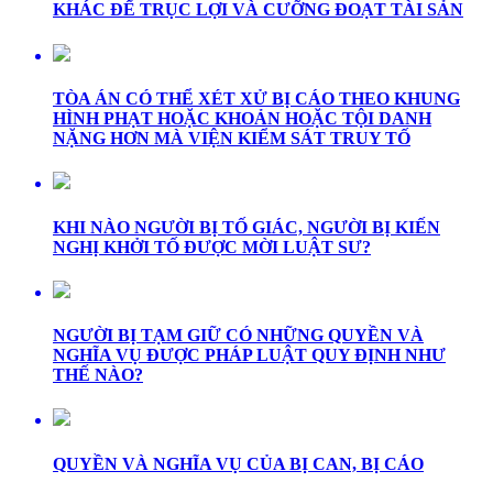
KHÁC ĐỂ TRỤC LỢI VÀ CƯỠNG ĐOẠT TÀI SẢN
TÒA ÁN CÓ THỂ XÉT XỬ BỊ CÁO THEO KHUNG
HÌNH PHẠT HOẶC KHOẢN HOẶC TỘI DANH
NẶNG HƠN MÀ VIỆN KIỂM SÁT TRUY TỐ
KHI NÀO NGƯỜI BỊ TỐ GIÁC, NGƯỜI BỊ KIẾN
NGHỊ KHỞI TỐ ĐƯỢC MỜI LUẬT SƯ?
NGƯỜI BỊ TẠM GIỮ CÓ NHỮNG QUYỀN VÀ
NGHĨA VỤ ĐƯỢC PHÁP LUẬT QUY ĐỊNH NHƯ
THẾ NÀO?
QUYỀN VÀ NGHĨA VỤ CỦA BỊ CAN, BỊ CÁO