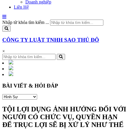
Doanh nghiệp
Liên Hệ
Nhập từ khóa tìm kiếm ...
CÔNG TY LUẬT TNHH SAO THỦ ĐÔ
×
BÀI VIẾT & HỎI ĐÁP
TỘI LỢI DỤNG ẢNH HƯỞNG ĐỐI VỚI
NGƯỜI CÓ CHỨC VỤ, QUYỀN HẠN
ĐỂ TRỤC LỢI SẼ BỊ XỬ LÝ NHƯ THẾ