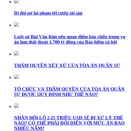
Đi đòi nợ lại phạm tội cướp tài sản
Luật sư Bùi Văn Kim nêu quan điểm bảo chữa trong vụ
án làm thất thoát 1.700 tỷ đồng của Bảo hiểm xã hội
THẨM QUYỀN XÉT XỬ CỦA TÒA ÁN QUÂN SỰ
TỔ CHỨC VÀ THẨM QUYỀN CỦA TÒA ÁN QUÂN
SỰ ĐƯỢC QUY ĐỊNH NHƯ THẾ NÀO?
NHẬN HỐI LỘ 2,25 TRIỆU USD SẼ BỊ XỬ LÝ THẾ
NÀO? CÓ THỂ PHẢI ĐỐI DIỆN VỚI MỨC ÁN BAO
NHIÊU NĂM?