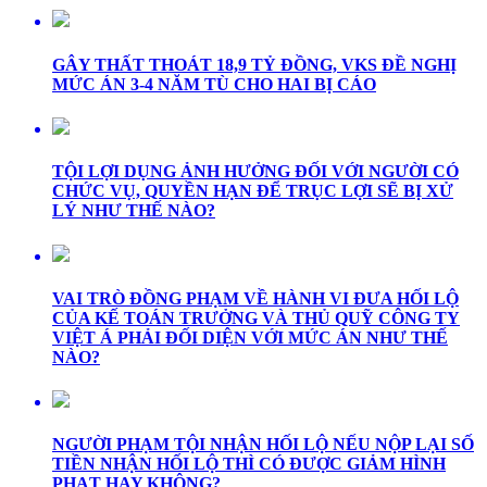
GÂY THẤT THOÁT 18,9 TỶ ĐỒNG, VKS ĐỀ NGHỊ
MỨC ÁN 3-4 NĂM TÙ CHO HAI BỊ CÁO
TỘI LỢI DỤNG ẢNH HƯỞNG ĐỐI VỚI NGƯỜI CÓ
CHỨC VỤ, QUYỀN HẠN ĐỂ TRỤC LỢI SẼ BỊ XỬ
LÝ NHƯ THẾ NÀO?
VAI TRÒ ĐỒNG PHẠM VỀ HÀNH VI ĐƯA HỐI LỘ
CỦA KẾ TOÁN TRƯỞNG VÀ THỦ QUỸ CÔNG TY
VIỆT Á PHẢI ĐỐI DIỆN VỚI MỨC ÁN NHƯ THẾ
NÀO?
NGƯỜI PHẠM TỘI NHẬN HỐI LỘ NẾU NỘP LẠI SỐ
TIỀN NHẬN HỐI LỘ THÌ CÓ ĐƯỢC GIẢM HÌNH
PHẠT HAY KHÔNG?