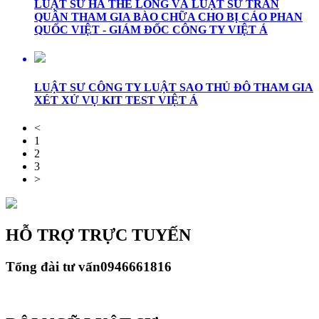
LUẬT SƯ HÀ THẾ LONG VÀ LUẬT SƯ TRẦN
QUÂN THAM GIA BÀO CHỮA CHO BỊ CÁO PHAN
QUỐC VIỆT - GIÁM ĐỐC CÔNG TY VIỆT Á
LUẬT SƯ CÔNG TY LUẬT SAO THỦ ĐÔ THAM GIA
XÉT XỬ VỤ KIT TEST VIỆT Á
<
1
2
3
>
HỖ TRỢ TRỰC TUYẾN
Tổng đài tư vấn
0946661816