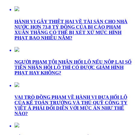
HÀNH VI GÂY THIỆT HẠI VỀ TÀI SẢN CHO NHÀ
NƯỚC HƠN 73,8 TỶ ĐỒNG CỦA BỊ CÁO PHẠM
XUÂN THĂNG CÓ THỂ BỊ XÉT XỬ MỨC HÌNH
PHẠT BAO NHIÊU NĂM?
NGƯỜI PHẠM TỘI NHẬN HỐI LỘ NẾU NỘP LẠI SỐ
TIỀN NHẬN HỐI LỘ THÌ CÓ ĐƯỢC GIẢM HÌNH
PHẠT HAY KHÔNG?
VAI TRÒ ĐỒNG PHẠM VỀ HÀNH VI ĐƯA HỐI LỘ
CỦA KẾ TOÁN TRƯỞNG VÀ THỦ QUỸ CÔNG TY
VIỆT Á PHẢI ĐỐI DIỆN VỚI MỨC ÁN NHƯ THẾ
NÀO?