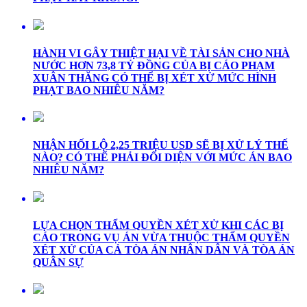
HÀNH VI GÂY THIỆT HẠI VỀ TÀI SẢN CHO NHÀ
NƯỚC HƠN 73,8 TỶ ĐỒNG CỦA BỊ CÁO PHẠM
XUÂN THĂNG CÓ THỂ BỊ XÉT XỬ MỨC HÌNH
PHẠT BAO NHIÊU NĂM?
NHẬN HỐI LỘ 2,25 TRIỆU USD SẼ BỊ XỬ LÝ THẾ
NÀO? CÓ THỂ PHẢI ĐỐI DIỆN VỚI MỨC ÁN BAO
NHIÊU NĂM?
LỰA CHỌN THẨM QUYỀN XÉT XỬ KHI CÁC BỊ
CÁO TRONG VỤ ÁN VỪA THUỘC THẨM QUYỀN
XÉT XỬ CỦA CẢ TÒA ÁN NHÂN DÂN VÀ TÒA ÁN
QUÂN SỰ