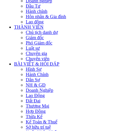
Doanh nghiệp
Đầu Tư
Hành chính
Hôn nhân & Gia đình
Lao động
THÀNH VIÊN
Chủ tịch danh dự
Giám đốc
Phó Giám đốc
Luật sư
Chuyên gia
Chuyên viên
BÀI VIẾT & HỎI ĐÁP
Hình Sự
Hành Chính
Dân Sự
NH & GĐ
Doanh Nghiệp
Lao Động
Đất Đai
Thương Mại
Hợp Đồng
Thừa Kế
Kế Toán & Thuế
Sở hữu trí tuệ