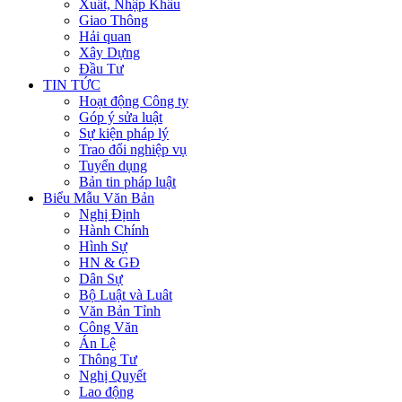
Xuất, Nhập Khẩu
Giao Thông
Hải quan
Xây Dựng
Đầu Tư
TIN TỨC
Hoạt động Công ty
Góp ý sửa luật
Sự kiện pháp lý
Trao đổi nghiệp vụ
Tuyển dụng
Bản tin pháp luật
Biểu Mẫu Văn Bản
Nghị Định
Hành Chính
Hình Sự
HN & GĐ
Dân Sự
Bộ Luật và Luât
Văn Bản Tỉnh
Công Văn
Án Lệ
Thông Tư
Nghị Quyết
Lao động