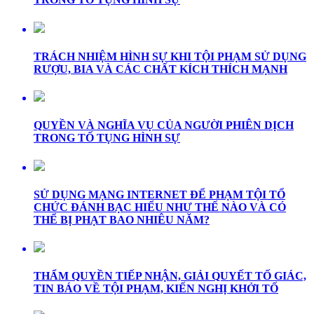
TRÁCH NHIỆM HÌNH SỰ KHI TỘI PHẠM SỬ DỤNG
RƯỢU, BIA VÀ CÁC CHẤT KÍCH THÍCH MẠNH
QUYỀN VÀ NGHĨA VỤ CỦA NGƯỜI PHIÊN DỊCH
TRONG TỐ TỤNG HÌNH SỰ
SỬ DỤNG MẠNG INTERNET ĐỂ PHẠM TỘI TỔ
CHỨC ĐÁNH BẠC HIỂU NHƯ THẾ NÀO VÀ CÓ
THỂ BỊ PHẠT BAO NHIÊU NĂM?
THẨM QUYỀN TIẾP NHẬN, GIẢI QUYẾT TỐ GIÁC,
TIN BÁO VỀ TỘI PHẠM, KIẾN NGHỊ KHỞI TỐ