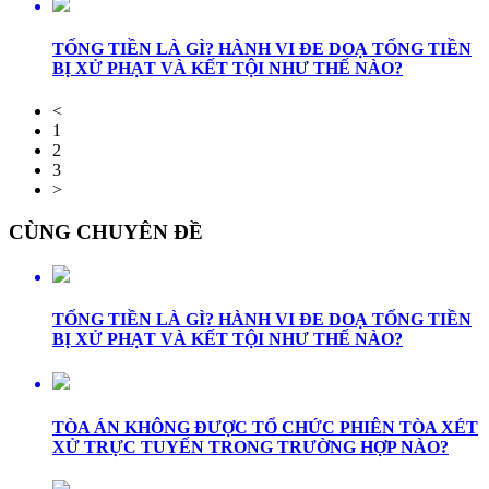
TỐNG TIỀN LÀ GÌ? HÀNH VI ĐE DOẠ TỐNG TIỀN
BỊ XỬ PHẠT VÀ KẾT TỘI NHƯ THẾ NÀO?
<
1
2
3
>
CÙNG CHUYÊN ĐỀ
TỐNG TIỀN LÀ GÌ? HÀNH VI ĐE DOẠ TỐNG TIỀN
BỊ XỬ PHẠT VÀ KẾT TỘI NHƯ THẾ NÀO?
TÒA ÁN KHÔNG ĐƯỢC TỔ CHỨC PHIÊN TÒA XÉT
XỬ TRỰC TUYẾN TRONG TRƯỜNG HỢP NÀO?