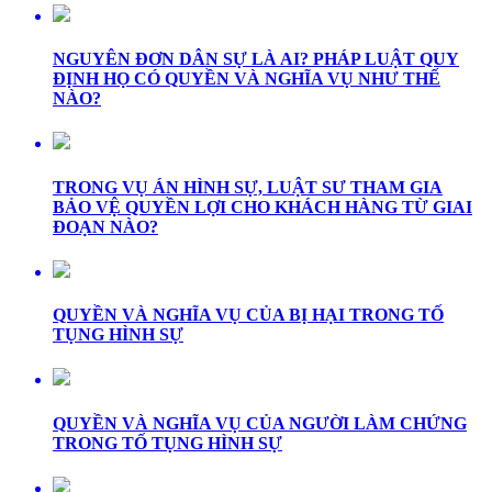
NGUYÊN ĐƠN DÂN SỰ LÀ AI? PHÁP LUẬT QUY
ĐỊNH HỌ CÓ QUYỀN VÀ NGHĨA VỤ NHƯ THẾ
NÀO?
TRONG VỤ ÁN HÌNH SỰ, LUẬT SƯ THAM GIA
BẢO VỆ QUYỀN LỢI CHO KHÁCH HÀNG TỪ GIAI
ĐOẠN NÀO?
QUYỀN VÀ NGHĨA VỤ CỦA BỊ HẠI TRONG TỐ
TỤNG HÌNH SỰ
QUYỀN VÀ NGHĨA VỤ CỦA NGƯỜI LÀM CHỨNG
TRONG TỐ TỤNG HÌNH SỰ