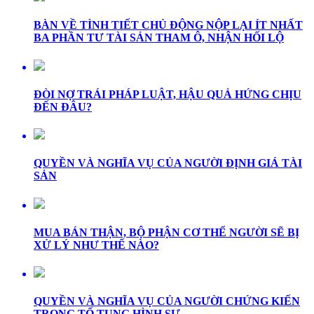
BÀN VỀ TÌNH TIẾT CHỦ ĐỘNG NỘP LẠI ÍT NHẤT
BA PHẦN TƯ TÀI SẢN THAM Ô, NHẬN HỐI LỘ
ĐÒI NỢ TRÁI PHÁP LUẬT, HẬU QUẢ HỨNG CHỊU
ĐẾN ĐÂU?
QUYỀN VÀ NGHĨA VỤ CỦA NGƯỜI ĐỊNH GIÁ TÀI
SẢN
MUA BÁN THẬN, BỘ PHẬN CƠ THỂ NGƯỜI SẼ BỊ
XỬ LÝ NHƯ THẾ NÀO?
QUYỀN VÀ NGHĨA VỤ CỦA NGƯỜI CHỨNG KIẾN
TRONG TỐ TỤNG HÌNH SỰ