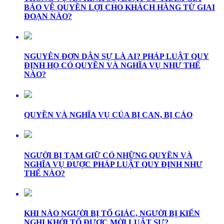
BẢO VỆ QUYỀN LỢI CHO KHÁCH HÀNG TỪ GIAI
ĐOẠN NÀO?
NGUYÊN ĐƠN DÂN SỰ LÀ AI? PHÁP LUẬT QUY
ĐỊNH HỌ CÓ QUYỀN VÀ NGHĨA VỤ NHƯ THẾ
NÀO?
QUYỀN VÀ NGHĨA VỤ CỦA BỊ CAN, BỊ CÁO
NGƯỜI BỊ TẠM GIỮ CÓ NHỮNG QUYỀN VÀ
NGHĨA VỤ ĐƯỢC PHÁP LUẬT QUY ĐỊNH NHƯ
THẾ NÀO?
KHI NÀO NGƯỜI BỊ TỐ GIÁC, NGƯỜI BỊ KIẾN
NGHỊ KHỞI TỐ ĐƯỢC MỜI LUẬT SƯ?