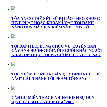
TÒA ÁN CÓ THỂ XÉT XỬ BỊ CÁO THEO KHUNG
HÌNH PHẠT HOẶC KHOẢN HOẶC TỘI DANH
NẶNG HƠN MÀ VIỆN KIỂM SÁT TRUY TỐ
TỘI DANH LỢI DỤNG CHỨC VỤ, QUYỀN HẠN
GÂY ẢNH HƯỞNG ĐỐI VỚI NGƯỜI KHÁC NGƯỜI
KHÁC ĐỂ TRỤC LỢI VÀ CƯỠNG ĐOẠT TÀI SẢN
TỘI CHIẾM ĐOẠT TÀI SẢN QUY ĐỊNH NHƯ THẾ
NÀO? CẤU THÀNH TỘI PHẠM TỘI NÀY?
CĂN CỨ MIỄN TRÁCH NHIỆM HÌNH SỰ QUY
ĐỊNH TẠI BỘ LUẬT HÌNH SỰ 2015