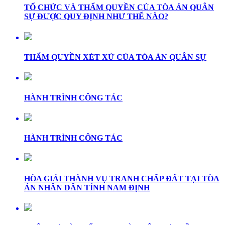
TỔ CHỨC VÀ THẨM QUYỀN CỦA TÒA ÁN QUÂN
SỰ ĐƯỢC QUY ĐỊNH NHƯ THẾ NÀO?
THẨM QUYỀN XÉT XỬ CỦA TÒA ÁN QUÂN SỰ
HÀNH TRÌNH CÔNG TÁC
HÀNH TRÌNH CÔNG TÁC
HÒA GIẢI THÀNH VỤ TRANH CHẤP ĐẤT TẠI TÒA
ÁN NHÂN DÂN TỈNH NAM ĐỊNH