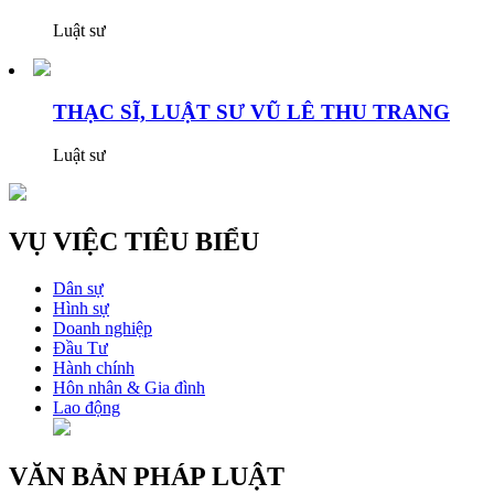
Luật sư
THẠC SĨ, LUẬT SƯ VŨ LÊ THU TRANG
Luật sư
VỤ VIỆC TIÊU BIỂU
Dân sự
Hình sự
Doanh nghiệp
Đầu Tư
Hành chính
Hôn nhân & Gia đình
Lao động
VĂN BẢN PHÁP LUẬT