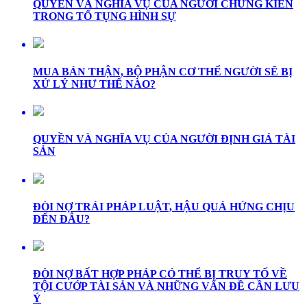
QUYỀN VÀ NGHĨA VỤ CỦA NGƯỜI CHỨNG KIẾN
TRONG TỐ TỤNG HÌNH SỰ
MUA BÁN THẬN, BỘ PHẬN CƠ THỂ NGƯỜI SẼ BỊ
XỬ LÝ NHƯ THẾ NÀO?
QUYỀN VÀ NGHĨA VỤ CỦA NGƯỜI ĐỊNH GIÁ TÀI
SẢN
ĐÒI NỢ TRÁI PHÁP LUẬT, HẬU QUẢ HỨNG CHỊU
ĐẾN ĐÂU?
ĐÒI NỢ BẤT HỢP PHÁP CÓ THỂ BỊ TRUY TỐ VỀ
TỘI CƯỚP TÀI SẢN VÀ NHỮNG VẤN ĐỀ CẦN LƯU
Ý