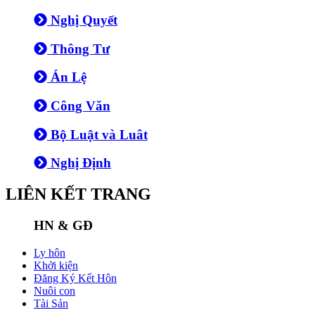
Nghị Quyết
Thông Tư
Án Lệ
Công Văn
Bộ Luật và Luât
Nghị Định
LIÊN KẾT TRANG
HN & GĐ
Ly hôn
Khởi kiện
Đăng Ký Kết Hôn
Nuôi con
Tài Sản